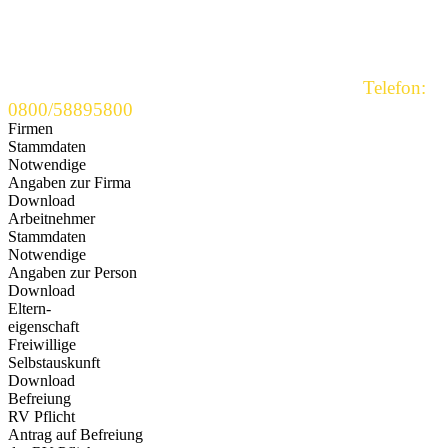
Download bereitgestellt.
Sollten Sie Fragen haben, stehen wir Ihnen gerne
persönlich zur Verfügung.
Nutzen Sie einfach unsere kostenlose Hotline:
Telefon:
0800/58895800
Firmen
Stammdaten
Notwendige
Angaben zur Firma
Download
Arbeitnehmer
Stammdaten
Notwendige
Angaben zur Person
Download
Eltern-
eigenschaft
Freiwillige
Selbstauskunft
Download
Befreiung
RV Pflicht
Antrag auf Befreiung